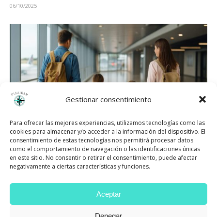
06/10/2025
Gestionar consentimiento
Para ofrecer las mejores experiencias, utilizamos tecnologías como las
cookies para almacenar y/o acceder a la información del dispositivo. El
consentimiento de estas tecnologías nos permitirá procesar datos
como el comportamiento de navegación o las identificaciones únicas
en este sitio. No consentir o retirar el consentimiento, puede afectar
CONSEJOS PRÁCTICOS E IMPRESCINDIBLES
negativamente a ciertas características y funciones.
PARA VIAJAR CON NIÑOS Y DISFRUTAR DE LAS
VACACIONES
Aceptar
21/08/2025
Denegar