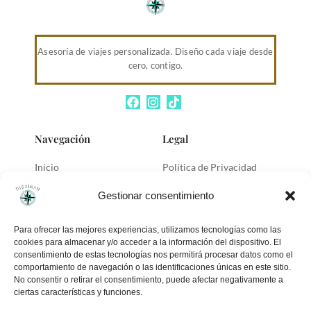
Asesoría de viajes personalizada. Diseño cada viaje desde
cero, contigo.
Navegación
Legal
Inicio
Política de Privacidad
Servicios
Política de Cookies
Gestionar consentimiento
Blog
Aviso Legal
Sobre mí
Para ofrecer las mejores experiencias, utilizamos tecnologías como las
cookies para almacenar y/o acceder a la información del dispositivo. El
Contacto
consentimiento de estas tecnologías nos permitirá procesar datos como el
comportamiento de navegación o las identificaciones únicas en este sitio.
Contact
No consentir o retirar el consentimiento, puede afectar negativamente a
ciertas características y funciones.
Monóvar (Alicante)