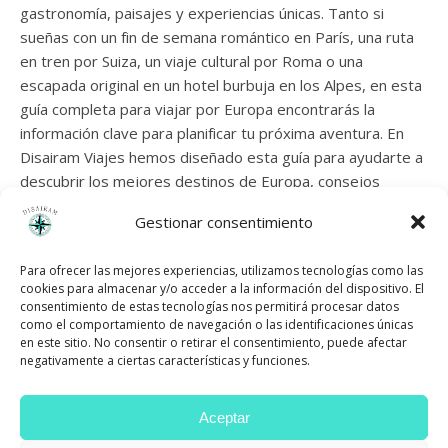
gastronomía, paisajes y experiencias únicas. Tanto si
sueñas con un fin de semana romántico en París, una ruta
en tren por Suiza, un viaje cultural por Roma o una
escapada original en un hotel burbuja en los Alpes, en esta
guía completa para viajar por Europa encontrarás la
información clave para planificar tu próxima aventura. En
Disairam Viajes hemos diseñado esta guía para ayudarte a
descubrir los mejores destinos de Europa, consejos
prácticos, rutas recomendadas y experiencias originales.
Gestionar consentimiento
Además, encontrarás enlaces a nuestras categorías más
útiles, como escapadas románticas, escapadas originales,
Para ofrecer las mejores experiencias, utilizamos tecnologías como las
viajar con…
cookies para almacenar y/o acceder a la información del dispositivo. El
consentimiento de estas tecnologías nos permitirá procesar datos
como el comportamiento de navegación o las identificaciones únicas
en este sitio. No consentir o retirar el consentimiento, puede afectar
LEER MÁS
negativamente a ciertas características y funciones.
Aceptar