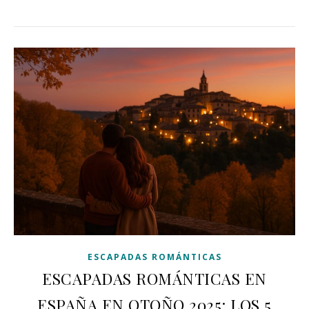
ESCAPADAS ROMÁNTICAS
ESCAPADAS ROMÁNTICAS EN
ESPAÑA EN OTOÑO 2025: LOS 5