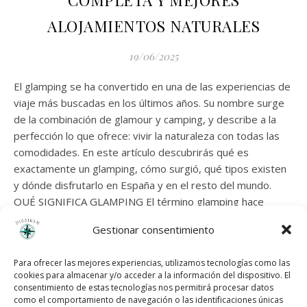
COMPLETA Y MEJORES
ALOJAMIENTOS NATURALES
19/06/2025
El glamping se ha convertido en una de las experiencias de
viaje más buscadas en los últimos años. Su nombre surge
de la combinación de glamour y camping, y describe a la
perfección lo que ofrece: vivir la naturaleza con todas las
comodidades. En este artículo descubrirás qué es
exactamente un glamping, cómo surgió, qué tipos existen
y dónde disfrutarlo en España y en el resto del mundo.
QUÉ SIGNIFICA GLAMPING El término glamping hace
referencia a un tipo de alojamiento en plena naturaleza que
Gestionar consentimiento
combina el encanto del camping tradicional con servicios de
lujo. A diferencia de las tiendas de campaña clásicas, los
Para ofrecer las mejores experiencias, utilizamos tecnologías como las
glampings cuentan con camas cómodas, electricidad,…
cookies para almacenar y/o acceder a la información del dispositivo. El
consentimiento de estas tecnologías nos permitirá procesar datos
como el comportamiento de navegación o las identificaciones únicas