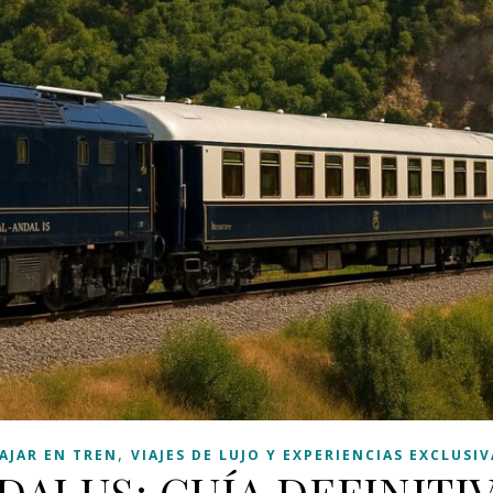
,
IAJAR EN TREN
VIAJES DE LUJO Y EXPERIENCIAS EXCLUSIV
DALUS: GUÍA DEFINITI