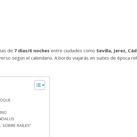
utas de
7 días/6 noches
entre ciudades como
Sevilla, Jerez, C
nverso según el calendario. A bordo viajarás en suites de época reh
ÉPOQUE
TINO
ANDALUS
L SOBRE RAÍLES”