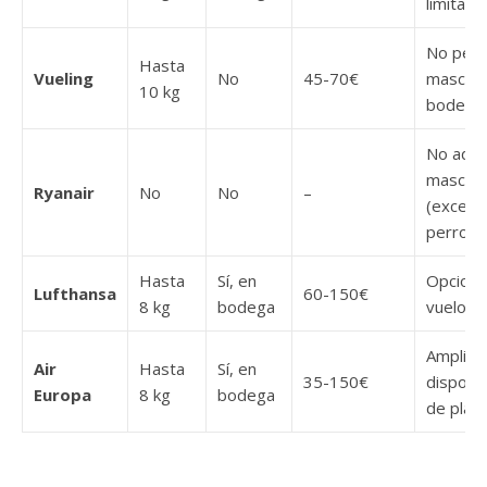
limitada
No perm
Hasta
Vueling
No
45-70€
mascota
10 kg
bodega.
No admi
mascot
Ryanair
No
No
–
(except
perros g
Hasta
Sí, en
Opcione
Lufthansa
60-150€
8 kg
bodega
vuelos l
Amplia
Air
Hasta
Sí, en
35-150€
disponib
Europa
8 kg
bodega
de plaza