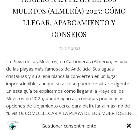
MUERTOS (ALMERÍA) 2025: CÓMO
LLEGAR, APARCAMIENTO Y
CONSEJOS
31/07/2025
La Playa de los Muertos, en Carboneras (Almería), es una
de las playas más famosas de Andalucía. Sus aguas
cristalinas y su arena blanca la convierten en un lugar
imprescindible, aunque su acceso puede resultar exigente.
En esta guía te explicamos cómo llegar a la Playa de los
Muertos en 2025, dónde aparcar, consejos prácticos y
opciones de alojamiento cerca para disfrutar al máximo de
tu visita. CÓMO LLEGAR A LA PLAYA DE LOS MUERTOS EN
2025 La playa se encuentra en el Parque Natural de Cabo
Gestionar consentimiento
de Gata-Níjar, muy cerca de Carboneras. El acceso principal
es en coche, con una caminata final a pie para llegar hasta