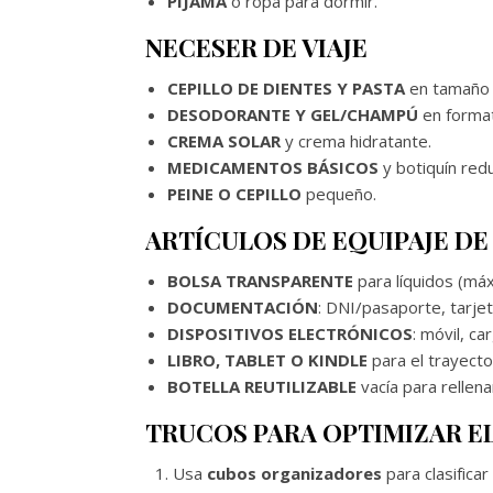
PIJAMA
o ropa para dormir.
NECESER DE VIAJE
CEPILLO DE DIENTES Y PASTA
en tamaño v
DESODORANTE Y GEL/CHAMPÚ
en format
CREMA SOLAR
y crema hidratante.
MEDICAMENTOS BÁSICOS
y botiquín redu
PEINE O CEPILLO
pequeño.
ARTÍCULOS DE EQUIPAJE D
BOLSA TRANSPARENTE
para líquidos (máx
DOCUMENTACIÓN
: DNI/pasaporte, tarje
DISPOSITIVOS ELECTRÓNICOS
: móvil, c
LIBRO, TABLET O KINDLE
para el trayecto
BOTELLA REUTILIZABLE
vacía para rellenar
TRUCOS PARA OPTIMIZAR EL
Usa
cubos organizadores
para clasificar